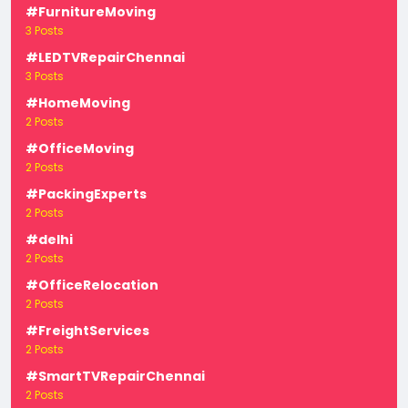
#FurnitureMoving
3 Posts
#LEDTVRepairChennai
3 Posts
#HomeMoving
2 Posts
#OfficeMoving
2 Posts
#PackingExperts
2 Posts
#delhi
2 Posts
#OfficeRelocation
2 Posts
#FreightServices
2 Posts
#SmartTVRepairChennai
2 Posts