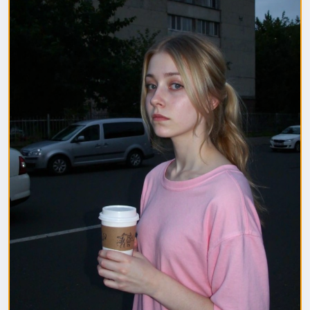
1. Полная модель SafeTensor (самая лучшая)
(данный файл нужно поместить в папку "diffusion
model")
2. GGUF модель (подходит для видеокарт с
небольшим обьемом видеопамяти) (данный файл
нужно поместить в папку "unet")
(Рекомендуемые настройки для генерации)
Sampler: Use DPM++ 2M samplers for smooth and
consistent outputs.
Steps: Aim for 30–50 steps to capture finer details
without over-processing.
Scheduler: Beta Scheduler remains the best choice
for this checkpoint.
#flux1
#Checkpoint
#ultrareal
#imagegenerate
#safetensors
#gguf