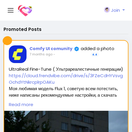
Join
Promoted Posts
added a photo
Comfy UI comunity
7 months ago
-
4.4
UltraReal Fine-Tune ( Ультрареалестичные генерации)
https://cloud.frendvibe.com/drive/s/3FZeCdHYVsvg
OchdYtNkrcplrpOAKu
Моя любимая модель Flux 1, советую всем потестить,
ниже написаны рекомендуемые настройки, а скачать
можно перейдя по ссылке (сайт безопасен, это наше
Read more
облако. Модели будут обновляться, но ссылка
останется прежней) 🥰
Вас ждет 2 типа модели: