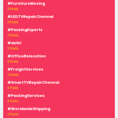
#FurnitureMoving
3 Posts
#LEDTVRepairChennai
3 Posts
#PackingExperts
2 Posts
#delhi
2 Posts
#OfficeRelocation
2 Posts
#FreightServices
2 Posts
#SmartTVRepairChennai
2 Posts
#PackingServices
2 Posts
#WorldwideShipping
2 Posts