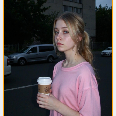
1. Полная модель SafeTensor (самая лучшая)
(данный файл нужно поместить в папку "diffusion
model")
2. GGUF модель (подходит для видеокарт с
небольшим обьемом видеопамяти) (данный файл
нужно поместить в папку "unet")
(Рекомендуемые настройки для генерации)
Sampler: Use DPM++ 2M samplers for smooth and
consistent outputs.
Steps: Aim for 30–50 steps to capture finer details
without over-processing.
Scheduler: Beta Scheduler remains the best choice
for this checkpoint.
#flux1
#Checkpoint
#ultrareal
#imagegenerate
#safetensors
#gguf