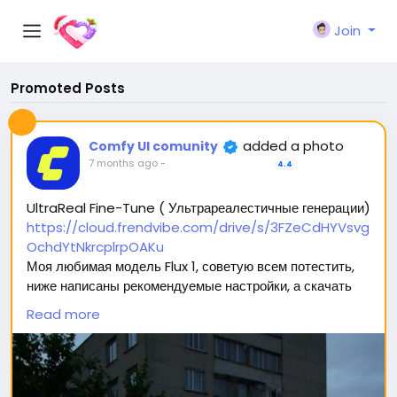
Join
Promoted Posts
added a photo
Comfy UI comunity
7 months ago
-
4.4
UltraReal Fine-Tune ( Ультрареалестичные генерации)
https://cloud.frendvibe.com/drive/s/3FZeCdHYVsvg
OchdYtNkrcplrpOAKu
Моя любимая модель Flux 1, советую всем потестить,
ниже написаны рекомендуемые настройки, а скачать
можно перейдя по ссылке (сайт безопасен, это наше
Read more
облако. Модели будут обновляться, но ссылка
останется прежней) 🥰
Вас ждет 2 типа модели: