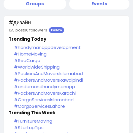
Groups
Events
#дизайн
155 posts
0 followers
Follow
Trending Today
#handymanappdevelopment
#HomeMoving
#SeaCargo
#WorldwideShipping
#PackersAndMoversIslamabad
#PackersAndMoversRawalpindi
#ondemandhandymanapp
#PackersAndMoversKarachi
#CargoServicesIslamabad
#CargoServicesLahore
Trending This Week
#FurnitureMoving
#StartupTips