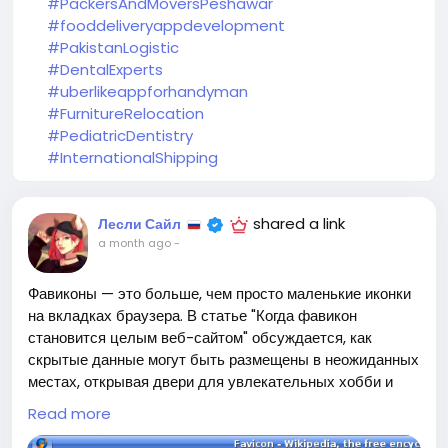
#PackersAndMoversPeshawar
#fooddeliveryappdevelopment
#PakistanLogistic
#DentalExperts
#uberlikeappforhandyman
#FurnitureRelocation
#PediatricDentistry
#InternationalShipping
shared a link
Лесли Сайл
a month ago
-
Фавиконы — это больше, чем просто маленькие иконки
на вкладках браузера. В статье "Когда фавикон
становится целым веб-сайтом" обсуждается, как
скрытые данные могут быть размещены в неожиданных
местах, открывая двери для увлекательных хобби и
даже профессиональных карьер.
Read more
Например, Тим Веарл использует фавиконы для