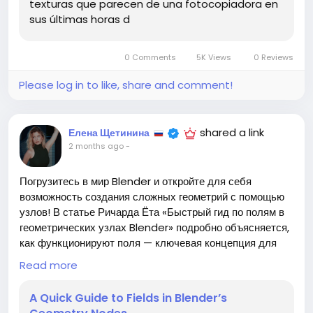
texturas que parecen de una fotocopiadora en
Follow
sus últimas horas d
0 Comments
5K Views
0 Reviews
Please log in to like, share and comment!
shared a link
Елена Щетинина
2 months ago
-
Погрузитесь в мир Blender и откройте для себя
возможность создания сложных геометрий с помощью
узлов! В статье Ричарда Ёта «Быстрый гид по полям в
геометрических узлах Blender» подробно объясняется,
как функционируют поля — ключевая концепция для
понимания выборок и потока данных в графе узлов.
Read more
Понимание полей поможет вам не только лучше
A Quick Guide to Fields in Blender’s
управлять процессом моделирования, но и значительно