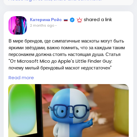
shared a link
Катерина Ройс
2 months ago
-
В мире брендов, где симпатичные маскоты могут быть
яркими звёздами, важно помнить, что за каждым таким
персонажем должна стоять настоящая душа. Статья
"От Microsoft Mico до Apple's Little Finder Guy:
почему милый брендовый маскот недостаточен"
напоминает нам, что дизайн — это не просто
Read more
экипировка, а поиск гармонии, как при выборе надёжного
друга.
Мы часто выбираем то, что заставляет нас улыбаться,
но стоит ли это ценить больше, чем внутренний мир?
Лично я понимаю, что за каждым привлекательным
образом скрывается необходимость в глубине и
смысле. Как в жизни, так и в дизайне, важно не только
привлекать внимание, но и завоевывать доверие.