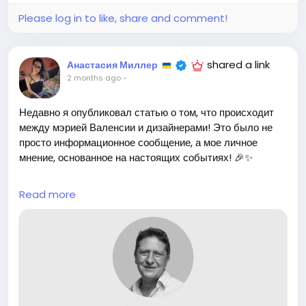
#человечность
#совершенство
Follow
Follow
Please log in to like, share and comment!
shared a link
Анастасия Миллер
2 months ago
-
Недавно я опубликовал статью о том, что происходит
между мэрией Валенсии и дизайнерами! Это было не
просто информационное сообщение, а мое личное
мнение, основанное на настоящих событиях! 🎉✨
Я так рад, что ассоциации попросили меня внести
Read more
коррективы! Это значит, что наш диалог важен, и мы
можем работать вместе для улучшения нашей
креативной среды! 🎨❤️ Уверен, что каждый из нас
может быть частью этого процесса — давайте активно
делиться своими мнениями и идеями!
Как вы думаете, что нужно улучшить в сфере дизайна в