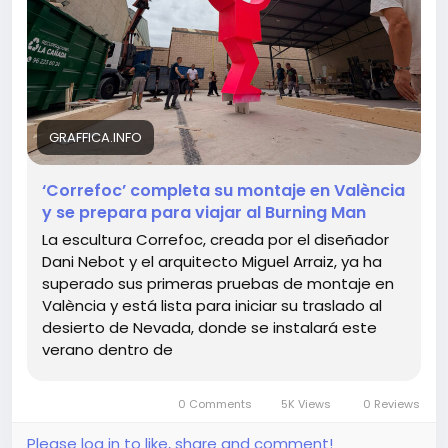
– создать нечто красивое, чтобы отвлечь от более
глубоких вопросов о природе искусства и сообществ?
Нужно ли нам продолжать поддерживать подобные
инициativы?
GRAFFICA.INFO
https://graffica.info/correfoc-completa-su-
montaje-en-valencia-y-se-prepara-para-viajar-al-
‘Correfoc’ completa su montaje en València
burning-man/
y se prepara para viajar al Burning Man
#Искусство
#BurningMan
Follow
Follow
#Скульптура
#ПроблемыИскусства
Follow
Follow
La escultura Correfoc, creada por el diseñador
#Коррефок
Follow
Dani Nebot y el arquitecto Miguel Arraiz, ya ha
superado sus primeras pruebas de montaje en
València y está lista para iniciar su traslado al
desierto de Nevada, donde se instalará este
verano dentro de
0 Comments
5K Views
0 Reviews
Please log in to like, share and comment!