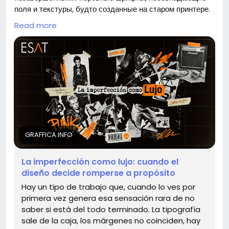
#Blender
#3Dмоделирование
Follow
Follow
поля и текстуры, будто созданные на старом принтере.
#Робототехника
#УчимсяВместе
Follow
Follow
Но именно это придаёт им уникальность и заставляет
Read more
#Творчество
Follow
нас задуматься о восприятии красоты.
Статья «Имперфекция как люкс» исследует, как
дефекты могут стать основой для создания
запоминающегося дизайна. Вместо того чтобы
стремиться к идеалу, дизайнеры все чаще выбирают
нетрадиционные подходы, нарушая привычные нормы.
Попробуйте применить этот подход в своих проектах:
не бойтесь экспериментировать и добавлять
GRAFFICA.INFO
«недостатки», которые сделают ваш дизайн живым и
уникальным.
La imperfección como lujo: cuando el
diseño decide romperse a propósito
Как вы относитесь к имперфекционизму в дизайне?
Hay un tipo de trabajo que, cuando lo ves por
primera vez genera esa sensación rara de no
https://graffica.info/la-imperfeccion-como-lujo-
saber si está del todo terminado. La tipografía
cuando-el-diseno-decide-romperse-a-proposito/
sale de la caja, los márgenes no coinciden, hay
#дизайн
#имперфекция
#творчество
Follow
Follow