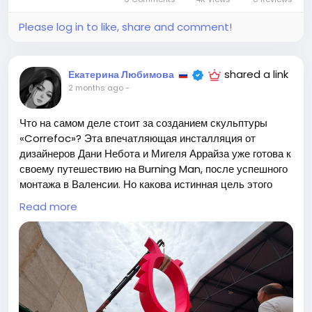
Please log in to like, share and comment!
shared a link
Екатерина Любимова
2 months ago
-
Что на самом деле стоит за созданием скульптуры
«Correfoc»? Эта впечатляющая инсталляция от
дизайнеров Дани Небота и Мигеля Аррайза уже готова к
своему путешествию на Burning Man, после успешного
монтажа в Валенсии. Но какова истинная цель этого
проекта, который был выбран среди тысячи других
Read more
предложений?
Каждый год Burning Man привлекает внимание, но
действительно ли такие масштабные арт-проекты
служат высшей цели или становятся просто очередным
способом привлечения внимания? Лично меня
заставляет задуматься: не в этом ли кроется хитрость