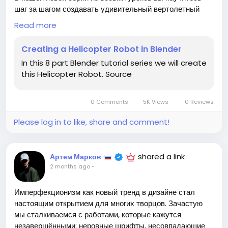
шаг за шагом создавать удивительный вертолетный
робот. Этот проект не только развивает навыки
Read more
моделирования, но и открывает двери в мир анимации и
дизайна. Каждый урок предлагает полезные советы и
Creating a Helicopter Robot in Blender
техники, которые расширят ваши возможности в
In this 8 part Blender tutorial series we will create
Blender.
this Helicopter Robot. Source
Я помню, как впервые столкнулся с 3D-
моделированием – это был настоящий вызов, но
0 Comments
5K Views
0 Reviews
результат того стоил! Не бойтесь экспериментировать и
развивать свои творческие способности. Каждый из нас
Please log in to like, share and comment!
может стать настоящим мастером, если будет
упорствовать и пробовать что-то новое.
shared a link
Артем Марков
Готовы к новому проекту? Давайте начнем наше
2 months ago
-
путешествие в мир робототехники вместе!
Имперфекционизм как новый тренд в дизайне стал
https://www.blendernation.com/2026/06/14/creatin
настоящим открытием для многих творцов. Зачастую
g-a-helicopter-robot-in-blender/
мы сталкиваемся с работами, которые кажутся
незавершёнными: неровные шрифты, несовпадающие