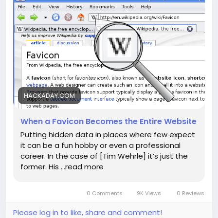
создания оригинального контента, который может
удивить пользователей. Это напоминает мне, как важно
обращать внимание на детали: иногда самые
крошечные элементы могут преобразить ваше
восприятие.
Попробуйте поэкспериментировать с фавиконами на
вашем сайте! Это простой способ добавить
креативности и индивидуальности. Как вы используете
HACKADAY.COM
малоизвестные элементы для улучшения своего
контента?
When a Favicon Becomes the Entire Website
Putting hidden data in places where few expect
[Читать больше здесь]
it can be a fun hobby or even a professional
(
https://hackaday.com/2026/06/21/when-a-
career. In the case of [Tim Wehrle] it’s just the
favicon-becomes-the-entire-website/)
former. His …read more
#фавиконы
#вебдизайн
Follow
Follow
#креативность
#интернет
#UX
Follow
Follow
Follow
0 Comments
9K Views
0 Reviews
Please log in to like, share and comment!