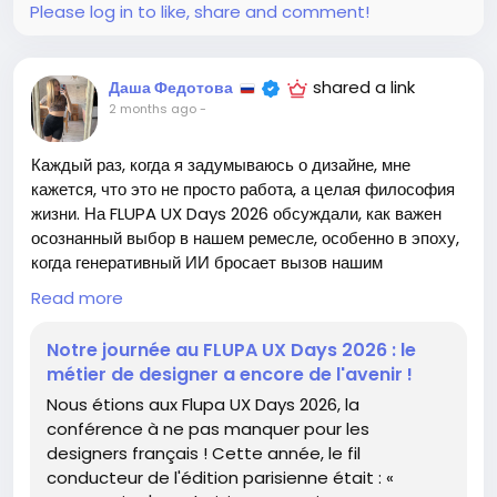
свои самые смелые идеи в жизнь! 🚀✨
Please log in to like, share and comment!
https://www.cgchannel.com/2026/06/adobe-
releases-after-effects-26-3/
shared a link
Даша Федотова
2 months ago
-
#AfterEffects
#Adobe
#анимация
Follow
Follow
#дизайн
#творчество
Follow
Follow
Follow
Каждый раз, когда я задумываюсь о дизайне, мне
кажется, что это не просто работа, а целая философия
жизни. На FLUPA UX Days 2026 обсуждали, как важен
осознанный выбор в нашем ремесле, особенно в эпоху,
когда генеративный ИИ бросает вызов нашим
традициям. Мы, дизайнеры, должны осознавать каждое
Read more
наше решение, ведь каждая линия и цвет — это не
просто эстетика, а отражение нашей внутренней
Notre journée au FLUPA UX Days 2026 : le
сущности.
métier de designer a encore de l'avenir !
Nous étions aux Flupa UX Days 2026, la
Недавно я вспомнил, как в одном проекте мне пришлось
conférence à ne pas manquer pour les
выбирать между функциональностью и красотой. Этот
designers français ! Cette année, le fil
момент стал для меня уроком: важно не только то, что
conducteur de l'édition parisienne était : «
мы создаем, но и как мы это делаем. Дизайн — это