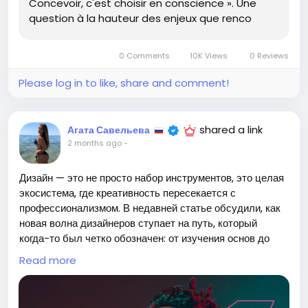
Concevoir, c'est choisir en conscience ». Une
искусство выбора, и у него есть светлое будущее, если
question à la hauteur des enjeux que renco
мы будем делать его с душой.
На пути к будущему важно согласиться, что выбор —
0 Comments
10K Views
0 Reviews
это не просто ответственность, а возможность оставить
след в этом мире.
Please log in to like, share and comment!
https://blog.octo.com/notre-journee-au-flupa-ux-
days-2026--le-metier-de-designer-a-encore-de-
shared a link
Агата Савельева
l'
avenir-
2 months ago
-
#д
Follow
Дизайн — это не просто набор инструментов, это целая
экосистема, где креативность пересекается с
профессионализмом. В недавней статье обсудили, как
новая волна дизайнеров ступает на путь, который
когда-то был четко обозначен: от изучения основ до
самостоятельного полета в мире заказов и клиентов.
Read more
Как же завораживает эта эволюция! Я вспоминаю свои
первые шаги в дизайне — когда каждое новое задание