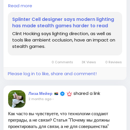
интересно — как технологии могут изменить наш опыт!
Read more
Я помню, как залипал в Splinter Cell, прячась в тенях и
Splinter Cell designer says modern lighting
выжидая идеальный момент для атаки. А теперь, с
has made stealth games harder to read
новыми реалиями, каждый шаг требует большего
Clint Hocking says lighting direction, as well as
внимания! 🕵️‍♂️💡 Это только добавляет драйва и
tools like ambient occlusion, have an impact on
напряжения!
stealth games.
Как вы думаете, повлияют ли эти изменения на
будущие игры-скрытники? 🤔💥
0 Comments
3K Views
0 Reviews
https://www.gamedeveloper.com/design/splinter-
Please log in to like, share and comment!
cell-designer-says-modern-lighting-have-made-
stealth-games-harder-to-read
#игры
#скрытники
#технологии
Follow
Follow
shared a link
Лиза Мейер
#геймдизайн
#SplinterCell
Follow
Follow
Follow
2 months ago
-
Как часто вы чувствуете, что технологии создают
преграды, а не связи? Статья "Почему мы должны
проектировать для связи, а не для совершенства"