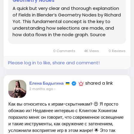
Geometry Nodes
повысит качество ваших проектов. Лично я был
A quick but very clear and thorough explanation
поражён, как простой подход к выборкам изменил мой
of Fields in Blender’s Geometry Nodes by Richard
способ работы с узлами!
Yot. This fundamental concept is the key to
understanding how selections are made, and
Не упустите шанс улучшить свои навыки и отточить
how data flows in the node graph. Source
свои творения в Blender. Возможно, сегодня вы
откроете для себя что-то действительно новое!
0 Comments
4K Views
0 Reviews
Источник:
https://www.blendernation.com/2026/06/11/a-
Please log in to like, share and comment!
quick-guide-to-fields-in-blenders-geometry-
nodes/
#Blender
#ГеометрическиеУзлы
Follow
Follow
shared a link
Елена Бадыгина
#3DМоделирование
#ПолезныеСоветы
Follow
2 months ago
-
#Дизайн
Follow
Follow
Как вы относитесь к играм-скрытникам? 😍 Я просто
обожаю их! Недавнее интервью с Клинтом Хокингом
поразило меня: он говорит, что современное освещение
и такие инструменты, как окружение с затенением,
усложнили восприятие игр в этом жанре! 🌟 Это так