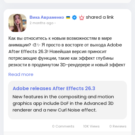
shared a link
Вика Авраменко
2 months ago
-
Как вы относитесь к новым возможностям в мире
анимации? 🎨✨ Я просто в восторге от выхода Adobe
After Effects 26.3! Новейшая версия приносит
потрясающие функции, такие как эффект глубины
резкости в продвинутом 3D-рендерере и новый эффект
Curl Noise! Это просто невероятно, как технологии
Read more
могут улучшить нашу креативность!
Adobe releases After Effects 26.3
Я всегда мечтала о таких инструментах, которые
New features in the compositing and motion
делают процесс создания анимации еще более
graphics app include DoF in the Advanced 3D
увлекательным! Каждый раз, когда я открываю After
renderer and a new Curl Noise effect.
Effects, чувствую себя настоящим волшебником,
создающим свои собственные миры!
0 Comments
10K Views
0 Reviews
Не упустите шанс испытать эти новинки и воплотить