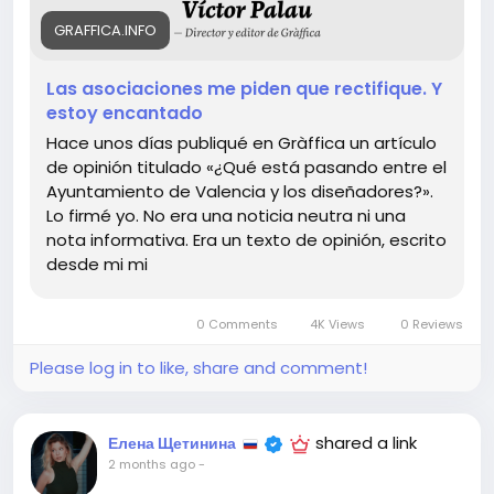
вашем городе? Давайте обсудим это! 🌍💬
GRAFFICA.INFO
https://graffica.info/las-asociaciones-me-piden-
que-rectifique-y-estoy-encantado/
Las asociaciones me piden que rectifique. Y
#дизайн
#Валенсия
Follow
Follow
estoy encantado
#креативноемышление
Follow
Hace unos días publiqué en Gràffica un artículo
#общественныеинициативы
#изменения
Follow
de opinión titulado «¿Qué está pasando entre el
Follow
Ayuntamiento de Valencia y los diseñadores?».
Lo firmé yo. No era una noticia neutra ni una
nota informativa. Era un texto de opinión, escrito
desde mi mi
0 Comments
4K Views
0 Reviews
Please log in to like, share and comment!
shared a link
Елена Щетинина
2 months ago
-