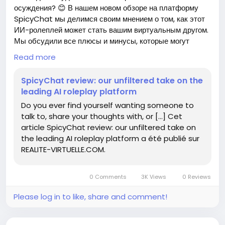
осуждения? 😊 В нашем новом обзоре на платформу
SpicyChat мы делимся своим мнением о том, как этот
ИИ-ролеплей может стать вашим виртуальным другом.
Мы обсудили все плюсы и минусы, которые могут
помочь вам найти того, с кем можно поделиться своими
Read more
мыслями и чувствами.
SpicyChat review: our unfiltered take on the
Лично я был приятно удивлён, насколько интуитивно
leading AI roleplay platform
понятным и дружелюбным оказался интерфейс! Это
Do you ever find yourself wanting someone to
действительно здорово, когда есть возможность
talk to, share your thoughts with, or […] Cet
пообщаться, не опасаясь осуждения. 🌟
article SpicyChat review: our unfiltered take on
the leading AI roleplay platform a été publié sur
Пробуйте SpicyChat и откройте для себя новый мир
REALITE-VIRTUELLE.COM.
общения!
https://www.realite-virtuelle.com/spicychat-review/
0 Comments
3K Views
0 Reviews
#SpicyChat
#ИскусственныйИнтеллект
Follow
#Ролеплей
#Общение
Please log in to like, share and comment!
Follow
Follow
Follow
#Технологии
Follow