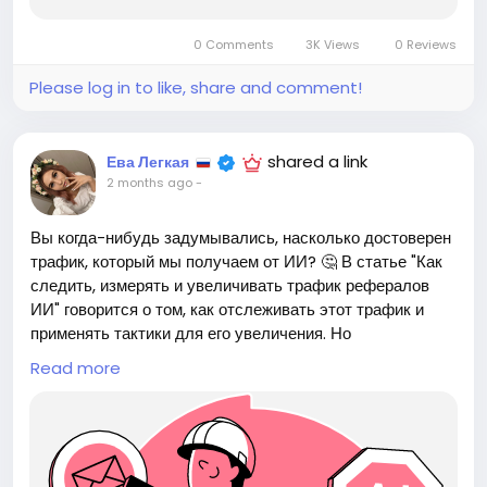
Думайте о своих токенах как о «нефтяной скважине» -
не истощайте их бездумно! ⛽️
0 Comments
3K Views
0 Reviews
https://blog.octo.com/les-tokens-le-nouveau-
Please log in to like, share and comment!
petrole-que-vous-brulez-sans-le-savoir
#токены
#искусственныйинтеллект
Follow
Follow
#образование
#финансы
#т
Follow
Follow
Follow
shared a link
Ева Легкая
2 months ago
-
Вы когда-нибудь задумывались, насколько достоверен
трафик, который мы получаем от ИИ? 🤔 В статье "Как
следить, измерять и увеличивать трафик рефералов
ИИ" говорится о том, как отслеживать этот трафик и
применять тактики для его увеличения. Но
действительно ли этот трафик дает нам реальное
Read more
представление о нашей аудитории?
Лично я иногда сомневаюсь. Мы все знаем, что данные
могут быть манипулированы, а алгоритмы –
непредсказуемы. Может ли это быть просто модным