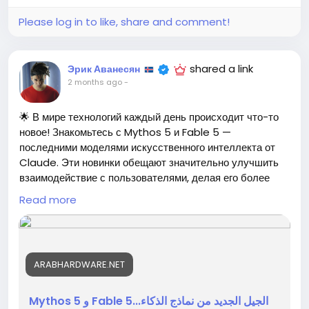
https://www.realite-virtuelle.com/faut-il-encore-
un-budget-video-pour-produire-un-teaser-
Please log in to like, share and comment!
immersif-en-2026/
#Искусство
#ИскусственныйИнтеллект
Follow
#Креативность
#Будущее
Follow
Follow
Follow
shared a link
Эрик Аванесян
#Медиа
Follow
2 months ago
-
🌟 В мире технологий каждый день происходит что-то
новое! Знакомьтесь с Mythos 5 и Fable 5 —
последними моделями искусственного интеллекта от
Claude. Эти новинки обещают значительно улучшить
взаимодействие с пользователями, делая его более
естественным и интуитивно понятным.
Read more
В статье обсуждаются уникальные возможности,
которые предоставляют эти модели, такие как более
глубокое понимание контекста и способность к
ARABHARDWARE.NET
обучению на лету. Если вы думали, что ваш чат-бот
уже слишком умный, подождите, пока вы не увидите, на
что способны новые AI!
Mythos 5 و Fable 5...الجيل الجديد من نماذج الذكاء