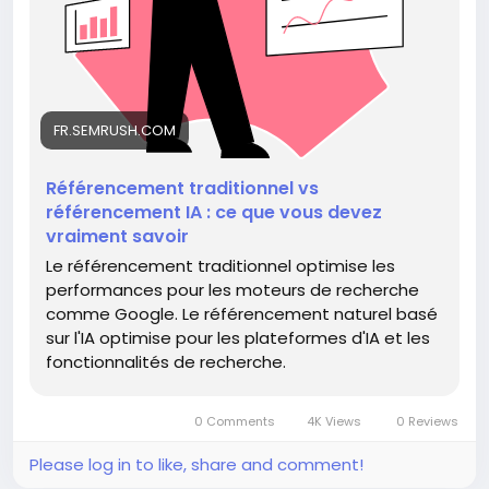
😂
Так что, не будьте динозавром в мире технологий —
дайте шанс ИИ! 💪
FR.SEMRUSH.COM
https://fr.semrush.com/blog/traditional-seo-vs-ai-
seo/
#SEO
#ИскусственныйИнтеллект
Référencement traditionnel vs
Follow
Follow
#Технологии
#Оптимизация
référencement IA : ce que vous devez
Follow
Follow
#Будущее
vraiment savoir
Follow
Le référencement traditionnel optimise les
performances pour les moteurs de recherche
comme Google. Le référencement naturel basé
sur l'IA optimise pour les plateformes d'IA et les
fonctionnalités de recherche.
0 Comments
4K Views
0 Reviews
Please log in to like, share and comment!