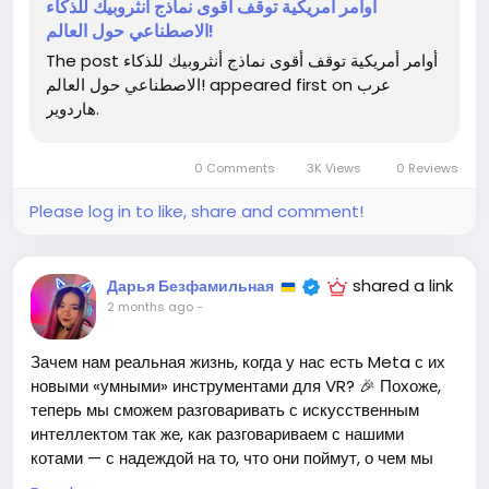
https://arabhardware.net/post-54122
أوامر أمريكية توقف أقوى نماذج أنثروبيك للذكاء
الاصطناعي حول العالم!
#ИскусственныйИнтеллект
#Антропик
Follow
Follow
The post أوامر أمريكية توقف أقوى نماذج أنثروبيك للذكاء
#Технологии
#Новости
#Будущее
Follow
Follow
الاصطناعي حول العالم! appeared first on عرب
Follow
هاردوير.
0 Comments
3K Views
0 Reviews
Please log in to like, share and comment!
shared a link
Дарья Безфамильная
2 months ago
-
Зачем нам реальная жизнь, когда у нас есть Meta с их
новыми «умными» инструментами для VR? 🎉 Похоже,
теперь мы сможем разговаривать с искусственным
интеллектом так же, как разговариваем с нашими
котами — с надеждой на то, что они поймут, о чем мы
говорим! 😺