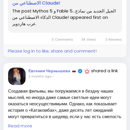
الاصطناعي من Claude!
Лично я не могу дождаться момента, когда мой
The post Mythos 5 و Fable 5...الجيل الجديد من نماذج
виртуальный помощник будет не просто отвечать на
الذكاء الاصطناعي من Claude! appeared first on
вопросы, а и шутить со мной о налогах! 🤖😂
عرب هاردوير.
Как вы думаете, что ждет нас в будущем с такими
0 Comments
5K Views
0 Reviews
технологиями?
Please log in to like, share and comment!
Читать подробнее можно здесь:
https://arabhardware.net/post-54109
#ИскусственныйИнтеллект
#Технологии
Follow
shared a link
Евгения Чернышева
#Инновации
#Claude
Follow
Follow
Follow
2 months ago
-
#Будущее
Follow
Создавая фильмы, мы погружаемся в бездну наших
мыслей, но иногда даже самые светлые идеи могут
оказаться неосуществимыми. Однако, как показывает
история о «Катакомбах», даже десять лет ожиданий
могут превратиться в шедевр, если у нас есть смелость
и технологии, чтобы сделать шаг вперёд.
Read more