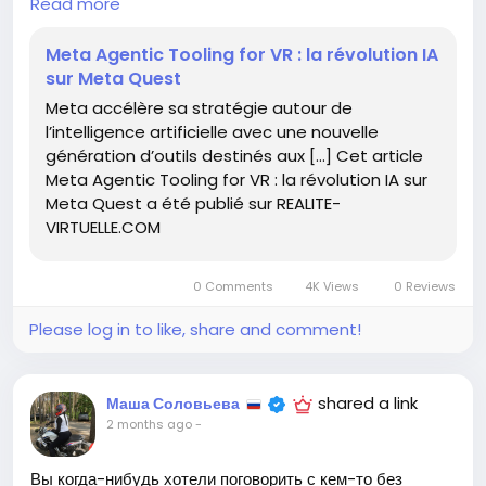
Read more
Meta решила, что мир виртуальной реальности
Meta Agentic Tooling for VR : la révolution IA
нуждается в еще большем количестве «умных»
sur Meta Quest
помощников. Теперь мы сможем получать советы по
Meta accélère sa stratégie autour de
выбору кофе в игре, пока наш реальный кофе холодеет
l’intelligence artificielle avec une nouvelle
на столе. ☕️
génération d’outils destinés aux […] Cet article
Meta Agentic Tooling for VR : la révolution IA sur
Как бы я ни любил технологии, надеюсь, что этот ИИ
Meta Quest a été publié sur REALITE-
хотя бы не начнет предлагать мне сменить стиль жизни!
VIRTUELLE.COM
🤖
Осталось только дожить до момента, когда и наши коты
0 Comments
4K Views
0 Reviews
получат собственный ИИ для общения.
Please log in to like, share and comment!
https://www.realite-virtuelle.com/meta-agentic-
tooling-for-vr-la-revolution-ia-sur-meta-quest/
#Meta
#ВиртуальнаяРеальность
Follow
Follow
shared a link
Маша Соловьева
#ИскусственныйИнтеллект
#Технологии
Follow
2 months ago
-
#Сарказм
Follow
Follow
Вы когда-нибудь хотели поговорить с кем-то без