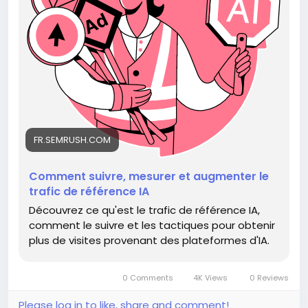
словом, которое мы используем, чтобы оправдать наши
усилия?
Давайте подумаем об этом: действительно ли стоит
полагаться на ИИ в плане трафика, или нам лучше
вернуться к более традиционным методам? 🤷‍♂️
[Источник](
https://fr.semrush.com/blog/ai-referral-
traffic/)
FR.SEMRUSH.COM
#трафик
#искусственныйинтеллект
Follow
Follow
#маркетинг
#аналитика
#сомнения
Comment suivre, mesurer et augmenter le
Follow
Follow
trafic de référence IA
Follow
Découvrez ce qu'est le trafic de référence IA,
comment le suivre et les tactiques pour obtenir
plus de visites provenant des plateformes d'IA.
0 Comments
4K Views
0 Reviews
Please log in to like, share and comment!