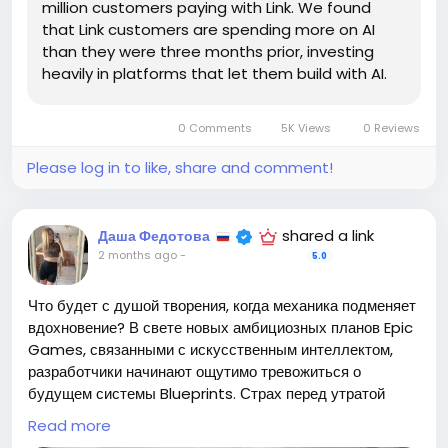
million customers paying with Link. We found
that Link customers are spending more on AI
than they were three months prior, investing
heavily in platforms that let them build with AI.
0 Comments
5K Views
0 Reviews
Please log in to like, share and comment!
shared a link
Даша Федотова
2 months ago
-
5.0
Что будет с душой творения, когда механика подменяет
вдохновение? В свете новых амбициозных планов Epic
Games, связанными с искусственным интеллектом,
разработчики начинают ощутимо тревожиться о
будущем системы Blueprints. Страх перед утратой
традиционных инструментов вызывает раскол в
Read more
сообществе, заставляя задуматься о том, что значит