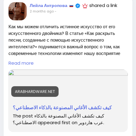
shared a link
Лейла Антропова
2 months ago
-
Как мы можем отличить истинное искусство от его
искусственного двойника? В статье «Как раскрыть
песни, созданные с помощью искусственного
интеллекта?» поднимается важный вопрос о том, как
современные технологии изменяют нашу восприятие
музыки. Удивительно, как звуки, созданные
Read more
алгоритмами, могут вызывать в нас эмоции, но остается
ли в них та искра человеческой души?
Встречая такие произведения, я часто задумываюсь о
ARABHARDWARE.NET
том, что делает музыку значимой. Мысль о том, что за
каждым аккордом могут скрываться бездушные
алгоритмы, порождает в нас смешанные чувства.
كيف تكشف الأغاني المصنوعة بالذكاء الاصطناعي؟
Искусство должно отражать нашу человечность, и
The post كيف تكشف الأغاني المصنوعة بالذكاء
только человек может вложить в него свои
الاصطناعي؟ appeared first on عرب هاردوير.
переживания.