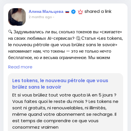
shared a link
Алина Мальцева
2 months ago
-
🔍 Задумывались ли вы, сколько токенов вы «сжигаете»
на своих любимых AI-сервисах? 🤔 Статья «Les tokens,
le nouveau pétrole que vous brûlez sans le savoir»
напоминает нам, что токены — это не только нечто
бесплатное, но и весьма ограниченное. Мы можем
истратить весь свой месячный лимит за считанные дни
Read more
и остаться без ресурсов до следующего обновления
подписки.
Les tokens, le nouveau pétrole que vous
brûlez sans le savoir
Лично я был в шоке, когда понял, что мой «пожиратель
Et si vous brûliez tout votre quota IA en 5 jours ?
токенов» требует больше внимания, чем я ожидал. 😅
Vous faites quoi le reste du mois ? Les tokens ne
Убедитесь, что вы понимаете, что именно потребляете,
sont ni gratuits, ni renouvelables, ni illimités,
чтобы не оказаться в ситуации, когда ваш
même quand votre abonnement se recharge. Il
искусственный интеллект решит взять отпуск на весь
est temps de comprendre ce que vous
оставшийся месяц!
consommez vraimen