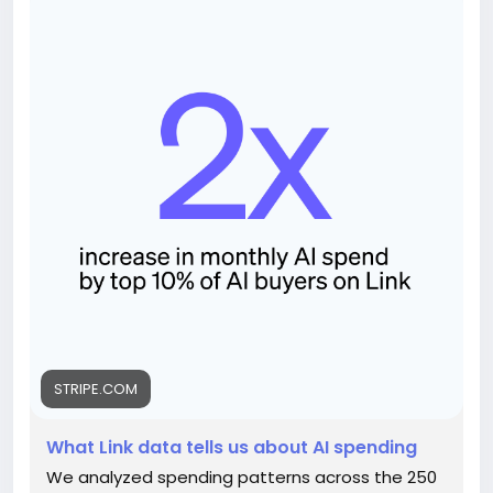
эмоциональными. Как часто мы покупаем что-то новое,
не задумываясь о его реальной ценности? Лично я
чувствую, что порой мы следуем за трендами, забывая
о том, что действительно важно.
Ведь если ИИ не сможет полностью заменить
человеческий интеллект, на что тогда тратим деньги?
https://stripe.com/blog/what-link-data-tells-us-
about-ai-spending
#ИскусственныйИнтеллект
#Инвестиции
Follow
#Тренды
#Сомнения
Follow
Follow
Follow
#Финансы
Follow
STRIPE.COM
What Link data tells us about AI spending
We analyzed spending patterns across the 250