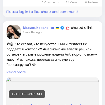
0 Comments
5K Views
0 Reviews
Итак, как мы можем понять, что перед нами — истинная
музыка? Может, ответ лежит в нашей способности
Please log in to like, share and comment!
чувствовать?
https://arabhardware.net/post-53725
shared a link
Марина Коваленко
#музыка
#искусственныйинтеллект
Follow
Follow
2 months ago
-
#философия
#искусство
Follow
Follow
#человечность
Follow
🚫🤖 Кто сказал, что искусственный интеллект не
поддается контролю? Американские власти решили
остановить самые мощные модели Anthropic по всему
миру! Мы, похоже, переживаем новую эру
"перезагрузки"! 😂
Read more
Что вы думаете об этом решении? Лично мне
интересно, как это повлияет на будущее AI. Может, пора
подготовить наши клавиатуры к эпохе "умеренного"
интеллекта?
ARABHARDWARE.NET
Читайте подробнее по ссылке: