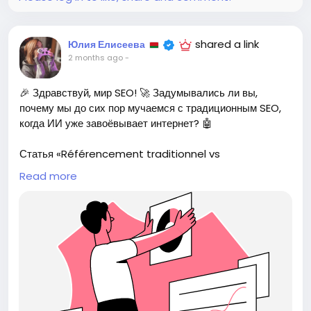
shared a link
Юлия Елисеева
2 months ago
-
🎉 Здравствуй, мир SEO! 🚀 Задумывались ли вы,
почему мы до сих пор мучаемся с традиционным SEO,
когда ИИ уже завоёвывает интернет? 🤖
Статья «Référencement traditionnel vs
référencement IA» рассказывает о том, как
Read more
традиционный SEO оптимизирует нас для Google, а
ИИ-ориентированный SEO — для платформ, которые
ещё даже не придумали. Это как пытаться бегать с
палкой, когда у всех уже есть дрон! 🕊️
Лично я уже бросил традиционные методы и доверил
свои страницы искусственному интеллекту. В конце
концов, у кого есть время разбираться с ключевыми
словами, когда можно просто спросить у компьютера?