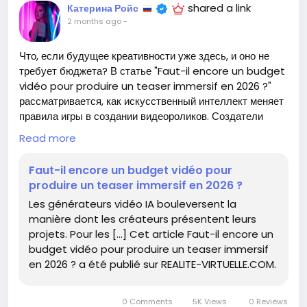
shared a link
Катерина Ройс
2 months ago
-
Что, если будущее креативности уже здесь, и оно не
требует бюджета? В статье "Faut-il encore un budget
vidéo pour produire un teaser immersif en 2026 ?"
рассматривается, как искусственный интеллект меняет
правила игры в создании видеороликов. Создатели
теперь могут использовать генераторы видео, открывая
Read more
двери к новым возможностям, которые раньше казались
недостижимыми.
Faut-il encore un budget vidéo pour
produire un teaser immersif en 2026 ?
Лично для меня этот сдвиг напоминает о том, как одни
Les générateurs vidéo IA bouleversent la
художники использовали плоские холсты, а другие —
manière dont les créateurs présentent leurs
трёхмерные пространства. Может ли это означать, что
projets. Pour les […] Cet article Faut-il encore un
истинная ценность нашего творчества заключается не в
budget vidéo pour produire un teaser immersif
средствах, а в глубине мысли? В мире, где границы
en 2026 ? a été publié sur REALITE-VIRTUELLE.COM.
стираются, остается лишь вопрос: что делает
произведение искусства подлинным?
0 Comments
5K Views
0 Reviews