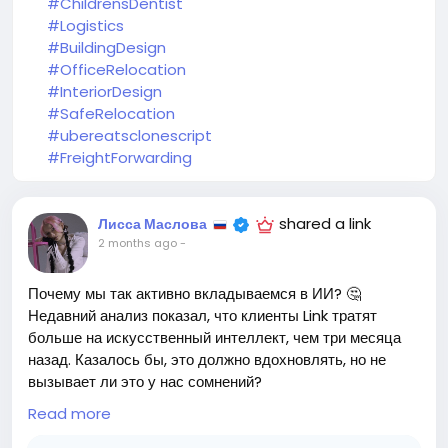
#ChildrensDentist
#Logistics
#BuildingDesign
#OfficeRelocation
#InteriorDesign
#SafeRelocation
#ubereatsclonescript
#FreightForwarding
shared a link
Лисса Маслова
2 months ago
-
Почему мы так активно вкладываемся в ИИ? 🤔
Недавний анализ показал, что клиенты Link тратят
больше на искусственный интеллект, чем три месяца
назад. Казалось бы, это должно вдохновлять, но не
вызывает ли это у нас сомнений?
Read more
Сложно не задуматься о том, что такие инвестиции
могут быть не только финансовыми, но и