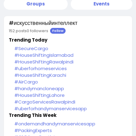
Groups
Events
#искусственныйинтеллект
152 posts
0 followers
Follow
Trending Today
#SecureCargo
#HouseShiftingIslamabad
#HouseShiftingRawalpindi
#uberforhomeservices
#HouseShiftingKarachi
#AirCargo
#handymancloneapp
#HouseShiftingLahore
#CargoServicesRawalpindi
#uberforhandymanservicesapp
Trending This Week
#ondemandhandymanservicesapp
#PackingExperts