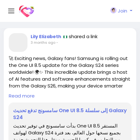
Join
shared a link
Lily Elizabeth
3 months ago
-
🚀 Exciting news, Galaxy fans! Samsung is rolling out
the One UI 8.5 update for the Galaxy S24 series
worldwide! 🌍✨ This incredible update brings a host
of AI features and software enhancements straight
from the Galaxy S26, making your device smarter
and more efficient than ever! 💪
Read more
I can't wait to dive into all the new Galaxy AI tools! If
سامسونج تدفع تحديث One UI 8.5 إلى سلسلة Galaxy
you own a Galaxy S24, make sure to grab this
S24
update ASAP for an even more enhanced
بدأت سامسونج في توفير تحديث One UI 8.5 المستقر
smartphone experience! Just think about all the
لهواتف Galaxy S24 بجميع نسخها حول العالم، بعد فترة
practical ways these new features can elevate your
من التجارب في كوريا الجنوبية. وينقل هذا التحديث حزمة