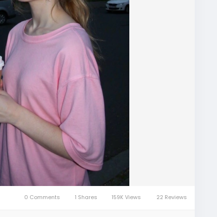
0 Comments
1 Shares
159K Views
22 Reviews