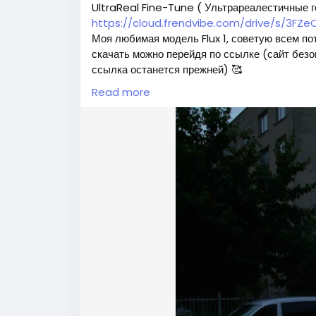
UltraReal Fine-Tune ( Ультрареалестичные 
https://cloud.frendvibe.com/drive/s/3F
Моя любимая модель Flux 1, советую всем по
скачать можно перейдя по ссылке (сайт безо
ссылка останется прежней) 🥰
Read more
Вас ждет 2 типа модели:
1. Полная модель SafeTensor (самая лучшая)
model")
2. GGUF модель (подходит для видеокарт с
нужно поместить в папку "unet")
(Рекомендуемые настройки для генерации)
Sampler: Use DPM++ 2M samplers for smoo
Steps: Aim for 30–50 steps to capture fine
Scheduler: Beta Scheduler remains the best
#flux1
#Checkpoint
#ultrar
Follow
Follow
#gguf
Follow
Follow