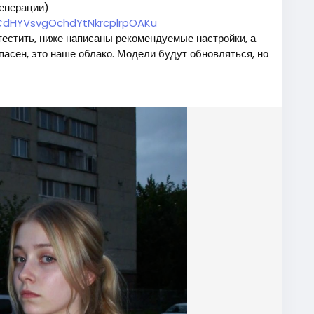
генерации)
ZeCdHYVsvgOchdYtNkrcplrpOAKu
тестить, ниже написаны рекомендуемые настройки, а
пасен, это наше облако. Модели будут обновляться, но
 (данный файл нужно поместить в папку "diffusion
 небольшим обьемом видеопамяти) (данный файл
th and consistent outputs.
r details without over-processing.
 choice for this checkpoint.
eal
#imagegenerate
#safetensors
Follow
Follow