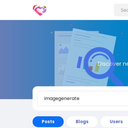
Discover n
Posts
Blogs
Users