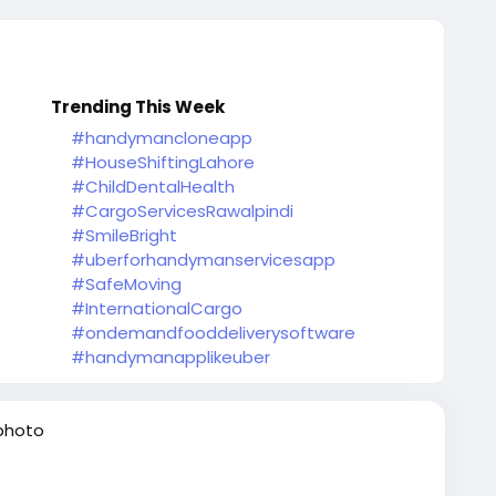
Trending This Week
#handymancloneapp
#HouseShiftingLahore
#ChildDentalHealth
#CargoServicesRawalpindi
#SmileBright
#uberforhandymanservicesapp
#SafeMoving
#InternationalCargo
#ondemandfooddeliverysoftware
#handymanapplikeuber
photo