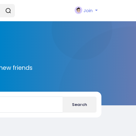
Join
new friends
Search