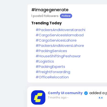
#imagegenerate
1 posts
0 followers
Follow
Trending Today
#PackersAndMoversKarachi
#CargoServicesIslamabad
#CargoServicesLahore
#PackersAndMoversLahore
#PackingServices
#HouseShiftingPeshawar
#Logistics
#PackingExperts
#FreightForwarding
#OfficeRelocation
added a 
Comfy UI comunity
7 months ago
-
4.4