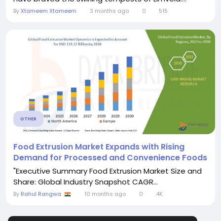
By
Xtameem Xtameem
3 months ago
0
515
OTHER
Food Extrusion Market Expands with Rising
Demand for Processed and Convenience Foods
"Executive Summary Food Extrusion Market Size and
Share: Global Industry Snapshot CAGR...
By
Rahul Rangwa
10 months ago
0
4K