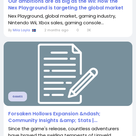
Our ambitions are as big as the Wii: How the
Nex Playground is targeting the global market
Nex Playground, global market, gaming industry,
Nintendo Wii, Xbox sales, gaming console...
By
Mila Layla
2 months ago
0
3K
GAMES
Forsaken Hollows Expansion &ndash;
Community Insights &amp; Stats |...
Since the game's release, countless adventurers
have braved the swirling tempests of Limveld....