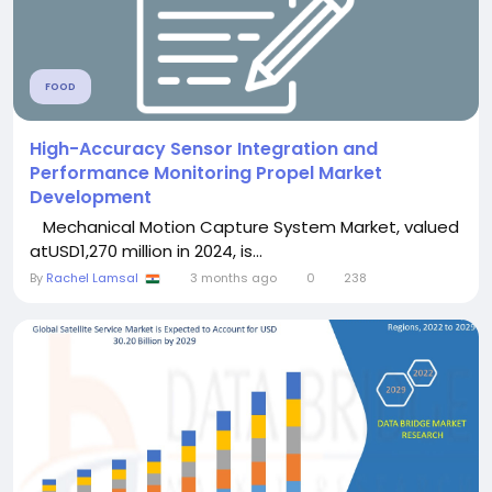
FOOD
High-Accuracy Sensor Integration and
Performance Monitoring Propel Market
Development
Mechanical Motion Capture System Market, valued
atUSD1,270 million in 2024, is...
By
Rachel Lamsal
3 months ago
0
238