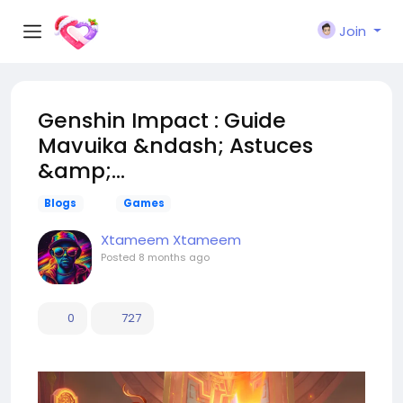
Join
Genshin Impact : Guide
Mavuika &ndash; Astuces
&amp;...
Blogs
Games
Xtameem Xtameem
Posted
8 months ago
0
727