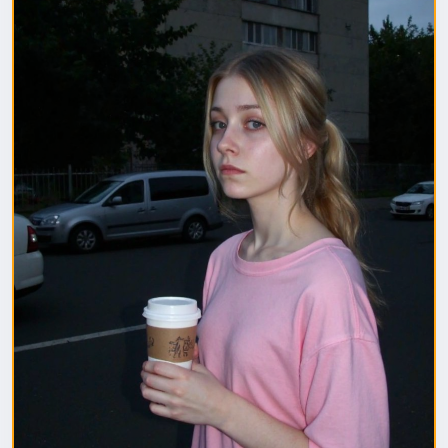
1. Полная модель SafeTensor (самая лучшая)
(данный файл нужно поместить в папку "diffusion
model")
2. GGUF модель (подходит для видеокарт с
небольшим обьемом видеопамяти) (данный файл
нужно поместить в папку "unet")
(Рекомендуемые настройки для генерации)
Sampler: Use DPM++ 2M samplers for smooth and
consistent outputs.
Steps: Aim for 30–50 steps to capture finer details
without over-processing.
Scheduler: Beta Scheduler remains the best choice
for this checkpoint.
#flux1
#Checkpoint
#ultrareal
#imagegenerate
#safetensors
#gguf