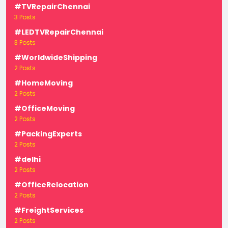
#TVRepairChennai
3 Posts
#LEDTVRepairChennai
3 Posts
#WorldwideShipping
2 Posts
#HomeMoving
2 Posts
#OfficeMoving
2 Posts
#PackingExperts
2 Posts
#delhi
2 Posts
#OfficeRelocation
2 Posts
#FreightServices
2 Posts