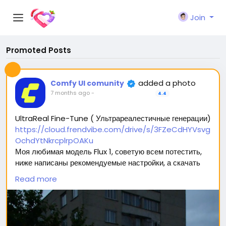
Join
Promoted Posts
added a photo
Comfy UI comunity
7 months ago
-
4.4
UltraReal Fine-Tune ( Ультрареалестичные генерации)
https://cloud.frendvibe.com/drive/s/3FZeCdHYVsvg
OchdYtNkrcplrpOAKu
Моя любимая модель Flux 1, советую всем потестить,
ниже написаны рекомендуемые настройки, а скачать
можно перейдя по ссылке (сайт безопасен, это наше
Read more
облако. Модели будут обновляться, но ссылка
останется прежней) 🥰
Вас ждет 2 типа модели: