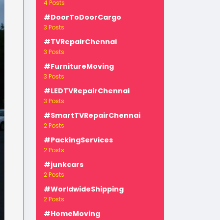
4 Posts
#DoorToDoorCargo
3 Posts
#TVRepairChennai
3 Posts
#FurnitureMoving
3 Posts
-
#LEDTVRepairChennai
3 Posts
#SmartTVRepairChennai
2 Posts
#PackingServices
2 Posts
#junkcars
2 Posts
#WorldwideShipping
2 Posts
#HomeMoving