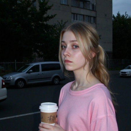
стить в папку "diffusion model")
GGUF модель (подходит для видеокарт с небольшим обьемом
опамяти) (данный файл нужно поместить в папку "unet")
комендуемые настройки для генерации)
pler: Use DPM++ 2M samplers for smooth and consistent
puts.
s: Aim for 30–50 steps to capture finer details without over
essing.
duler: Beta Scheduler remains the best choice for this
ckpoint.
x1
#Checkpoint
#ultrareal
#imagegenerate
#safetensors
uf