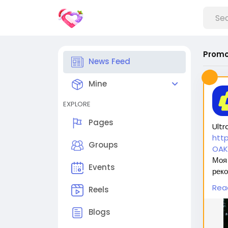
Promo
News Feed
Mine
EXPLORE
Pages
Ultr
htt
Groups
OAK
Моя 
Events
реко
безо
Rea
Reels
оста
Blogs
Вас 
1. 