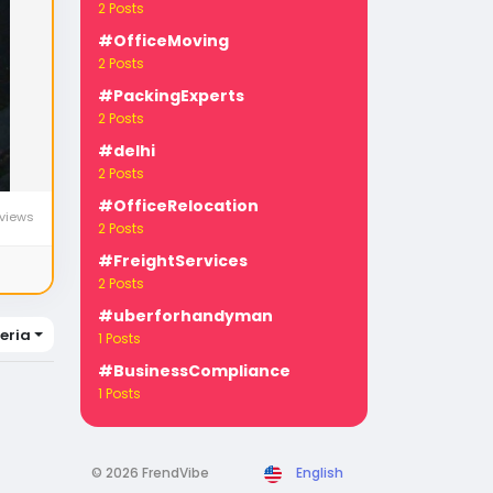
2 Posts
#OfficeMoving
2 Posts
#PackingExperts
2 Posts
#delhi
2 Posts
#OfficeRelocation
views
2 Posts
#FreightServices
2 Posts
#uberforhandyman
beria
1 Posts
#BusinessCompliance
1 Posts
© 2026 FrendVibe
English