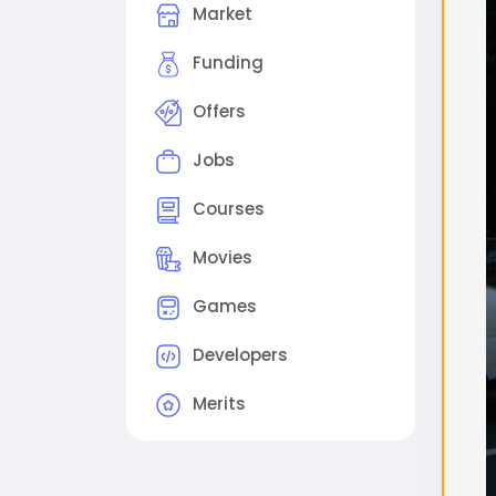
Market
поме
2. 
Funding
виде
Offers
(Ре
Sam
Jobs
out
Step
Courses
proc
Sche
Movies
che
Games
#flu
#gg
Developers
Merits