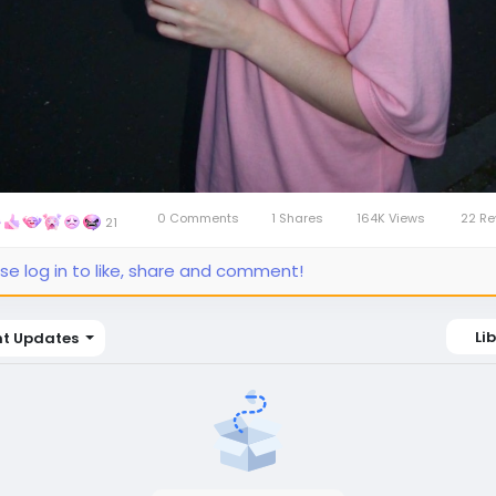
0 Comments
1 Shares
164K Views
22 Re
21
se log in to like, share and comment!
Li
nt Updates