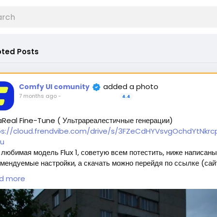
ted Posts
added a photo
Comfy UI comunity
7 months ago
-
4.4
aReal Fine-Tune ( Ультрареалестичные генерации)
ps://cloud.frendvibe.com/drive/s/3FZeCdHYVsvgOchdYtNkrcp
u
любимая модель Flux 1, советую всем потестить, ниже написаны
мендуемые настройки, а скачать можно перейдя по ссылке (сай
пасен, это наше облако. Модели будут обновляться, но ссылка
d more
нется прежней) 🥰
ждет 2 типа модели:
Полная модель SafeTensor (самая лучшая) (данный файл нужно