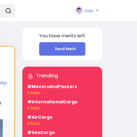
Join
You have
merits left
Send Merit
Trending
lrp
#MoversAndPackers
5 Posts
#InternationalCargo
т
4 Posts
#AirCargo
4 Posts
#SeaCargo