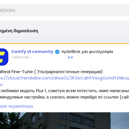
ημένη δημοσίευση
πρόσθεσε μια φωτογραφία
Comfy UI comunity
7 μήνες πριν
-
4.4
aReal Fine-Tune ( Ультрареалестичные генерации)
ps://cloud.frendvibe.com/drive/s/3FZeCdHYVsvgOchdYtNkrcp
u
любимая модель Flux 1, советую всем потестить, ниже написаны
мендуемые настройки, а скачать можно перейдя по ссылке (сай
пасен, это наше облако. Модели будут обновляться, но ссылка
ασε περισσότερα
нется прежней) 🥰
ждет 2 типа модели:
Полная модель SafeTensor (самая лучшая) (данный файл нужно