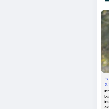
Ex
& 
In
ba
in
ex