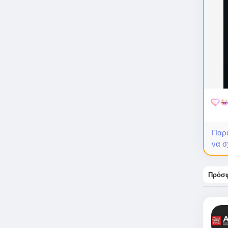
Παρα
να σ
Πρόσφ