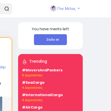
Γίνε Μέλος
You have
merits left
Στείλε σε
Trending
lrp
#MoversAndPackers
5 Δημοσιεύσεις
#SeaCargo
т
4 Δημοσιεύσεις
#InternationalCargo
4 Δημοσιεύσεις
#AirCargo