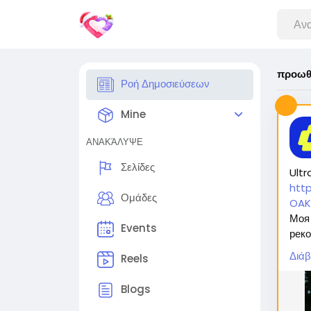
προωθ
Ροή Δημοσιεύσεων
Mine
ΑΝΑΚΆΛΥΨΕ
Σελίδες
Ultr
htt
Ομάδες
OAK
Моя 
Events
реко
безо
Διάβ
Reels
оста
Blogs
Вас 
1. 