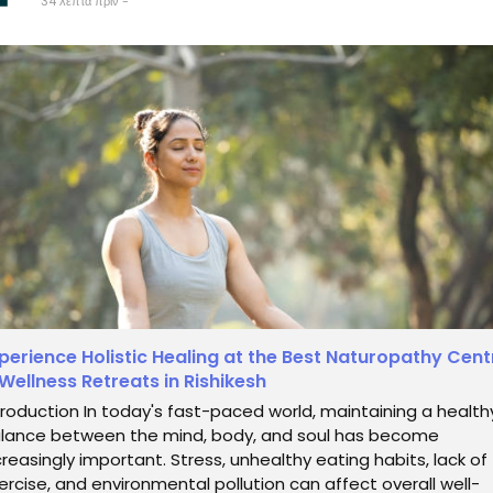
34 λεπτά πριν
-
perience Holistic Healing at the Best Naturopathy Cent
Wellness Retreats in Rishikesh
troduction In today's fast-paced world, maintaining a health
lance between the mind, body, and soul has become
creasingly important. Stress, unhealthy eating habits, lack of
ercise, and environmental pollution can affect overall well-