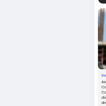
In
As
Co
Co
do
dr