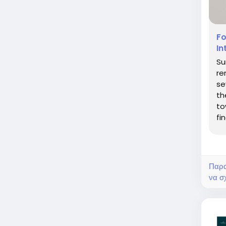
Fo
In
Su
re
se
th
to
fi
as
Παρα
να σχ