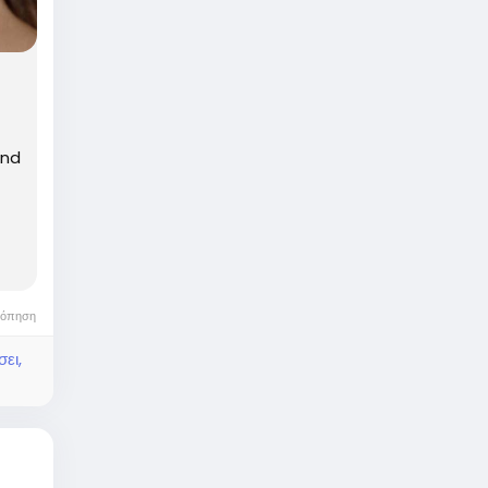
and
κόπηση
ει,