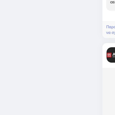
as
tu
Παρα
να σχ