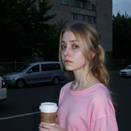
стить в папку "diffusion model")
GGUF модель (подходит для видеокарт с небольшим обьемом
опамяти) (данный файл нужно поместить в папку "unet")
комендуемые настройки для генерации)
pler: Use DPM++ 2M samplers for smooth and consistent
puts.
s: Aim for 30–50 steps to capture finer details without over
essing.
duler: Beta Scheduler remains the best choice for this
ckpoint.
x1
#Checkpoint
#ultrareal
#imagegenerate
#safetensors
uf