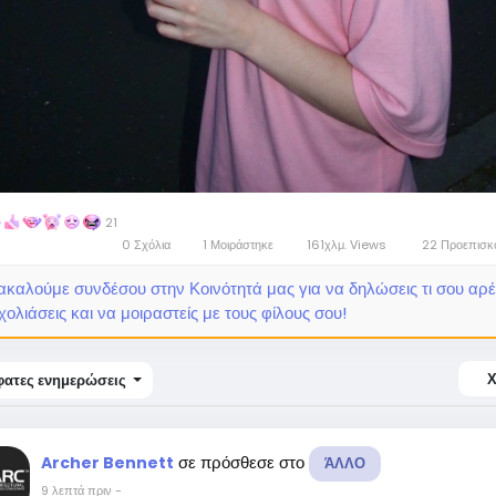
21
0 Σχόλια
1 Μοιράστηκε
161χλμ. Views
22 Προεπισ
καλούμε συνδέσου στην Κοινότητά μας για να δηλώσεις τι σου αρέ
χολιάσεις και να μοιραστείς με τους φίλους σου!
ατες ενημερώσεις
σε πρόσθεσε στο
Archer Bennett
ΆΛΛΟ
9 λεπτά πριν
-