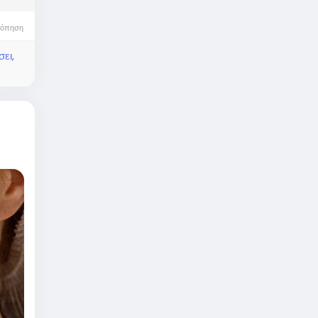
κόπηση
ει,