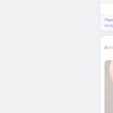
Παρα
να σχ