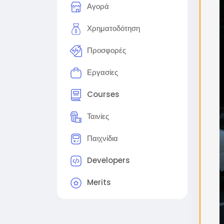
Αγορά
поме
2. 
Χρηματοδότηση
виде
Προσφορές
(Ре
Sam
Εργασίες
out
Step
Courses
proc
Sche
Ταινίες
che
Παιχνίδια
#flu
#gg
Developers
Merits