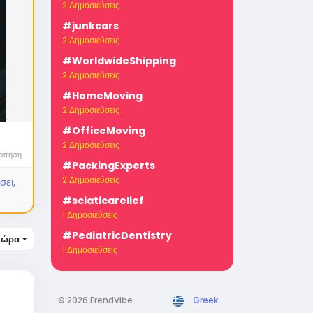
2 Δημοσιεύσεις
#junkcars
2 Δημοσιεύσεις
#WorldwideShipping
2 Δημοσιεύσεις
#HomeMoving
2 Δημοσιεύσεις
#OfficeMoving
2 Δημοσιεύσεις
κόπηση
#PackingExperts
2 Δημοσιεύσεις
σει,
#sciaticarelief
1 Δημοσιεύσεις
#PediatricDentistry
Χώρα
1 Δημοσιεύσεις
© 2026 FrendVibe
Greek